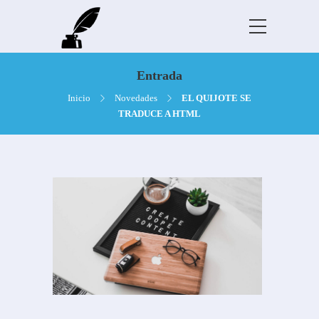
Entrada
Inicio
Novedades
EL QUIJOTE SE
TRADUCE A HTML