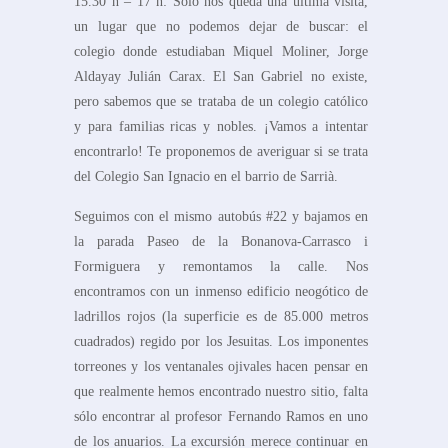
15.30 h – 17 h: Sólo nos queda una última visita,
un lugar que no podemos dejar de buscar: el
colegio donde estudiaban Miquel Moliner, Jorge
Aldayay Julián Carax. El San Gabriel no existe,
pero sabemos que se trataba de un colegio católico
y para familias ricas y nobles. ¡Vamos a intentar
encontrarlo! Te proponemos de averiguar si se trata
del Colegio San Ignacio en el barrio de Sarrià.
Seguimos con el mismo autobús #22 y bajamos en
la parada Paseo de la Bonanova-Carrasco i
Formiguera y remontamos la calle. Nos
encontramos con un inmenso edificio neogótico de
ladrillos rojos (la superficie es de 85.000 metros
cuadrados) regido por los Jesuitas. Los imponentes
torreones y los ventanales ojivales hacen pensar en
que realmente hemos encontrado nuestro sitio, falta
sólo encontrar al profesor Fernando Ramos en uno
de los anuarios. La excursión merece continuar en