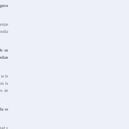
igura
rejas
podía
de su
uedan
se le
on la
es de
la es
tad y