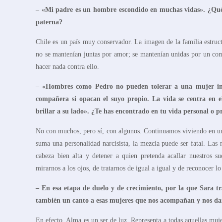
– «Mi padre es un hombre escondido en muchas vidas». ¿Qué pa
paterna?
Chile es un país muy conservador. La imagen de la familia estruct
no se mantenían juntas por amor; se mantenían unidas por un comp
hacer nada contra ello.
– «Hombres
como Pedro no pueden tolerar
a
una mujer int
compañera
si opacan el
suyo propio
. La
vida se centra en e
brillar a su lado
»
. ¿Te has encontrado en tu vida personal o
No con muchos, pero sí, con algunos. Continuamos viviendo en una 
suma una personalidad narcisista, la mezcla puede ser fatal. Las
cabeza bien alta y detener a quien pretenda acallar nuestros 
mirarnos a los ojos, de tratarnos de igual a igual y de reconocer 
– En esa etapa de duelo y de crecimiento, por la que Sara tr
también un canto a esas mujeres que nos acompañan y nos da
En efecto, Alma es un ser de luz. Representa a todas aquellas mujer