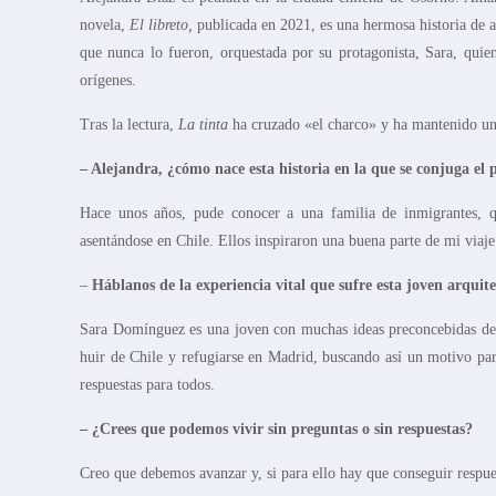
novela,
El libreto,
publicada en 2021, es una hermosa historia de 
que nunca lo fueron, orquestada por su protagonista, Sara, quie
orígenes.
Tras la lectura,
La tinta
ha cruzado «el charco» y ha mantenido una
– Alejandra, ¿cómo nace esta historia en la que se conjuga el 
Hace unos años, pude conocer a una familia de inmigrantes, q
asentándose en Chile. Ellos inspiraron una buena parte de mi viaje 
–
Háblanos de la experiencia vital que sufre esta joven arqui
Sara Domínguez es una joven con muchas ideas preconcebidas de l
huir de Chile y refugiarse en Madrid, buscando así un motivo pa
respuestas para todos.
– ¿Crees que podemos vivir sin preguntas o sin respuestas?
Creo que debemos avanzar y, si para ello hay que conseguir respue