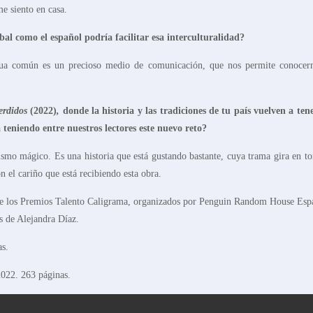
me siento en casa.
l como el español podría facilitar esa interculturalidad?
engua común es un precioso medio de comunicación, que nos permite conocer
erdidos
(2022)
,
donde la historia y las tradiciones de tu país vuelven a ten
 teniendo entre nuestros lectores este nuevo reto?
lismo mágico. Es una historia que está gustando bastante, cuya trama gira en to
 el cariño que está recibiendo esta obra.
de los Premios Talento Caligrama, organizados por Penguin Random House Esp
s de Alejandra Díaz.
as.
2022. 263 páginas.