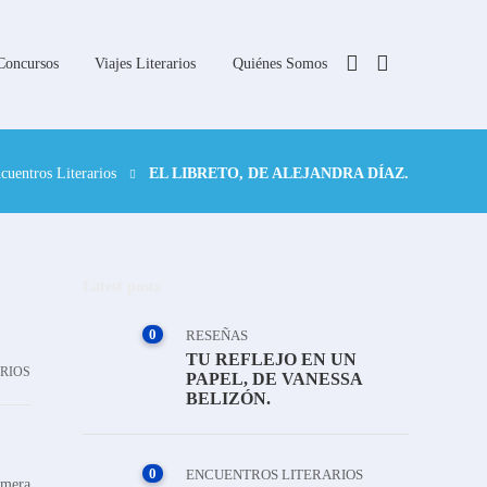
Concursos
Viajes Literarios
Quiénes Somos
cuentros Literarios
EL LIBRETO, DE ALEJANDRA DÍAZ.
Latest posts
0
RESEÑAS
TU REFLEJO EN UN
RIOS
PAPEL, DE VANESSA
BELIZÓN.
0
ENCUENTROS LITERARIOS
imera