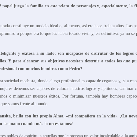
pel juega la familia en este relato de personajes y, especialmente, la f
urada constituye un modelo ideal o, al menos, así era hace treinta años. Las pa
romiso o porque era lo que les había tocado vivir y, en definitiva, ya no se 
eligente y exitosa a su lad
o
;
son incapaces de disfrutar de los logros 
llos
. Y
para alcanzar
sus objetivos necesitan
destruir a todos los que p
 profesional con muchos hombres como Pedro?
sociedad machista, donde el ego profesional es capaz de cegarnos y, si a esto 
 mujeres debemos ser capaces de valorar nuestros logros y aptitudes, caminar c
sueños o minimizar nuestros éxitos. Por fortuna, también hay hombres capac
lo que somos frente al mundo.
ansita, brilla con luz propia Alma,
«
mi compañera en la vida». ¿La nove
n las mano cuando más lo necesitamos?
es nobles de espíritu, a aquellas que le otorgan un valor incalculable a la amis