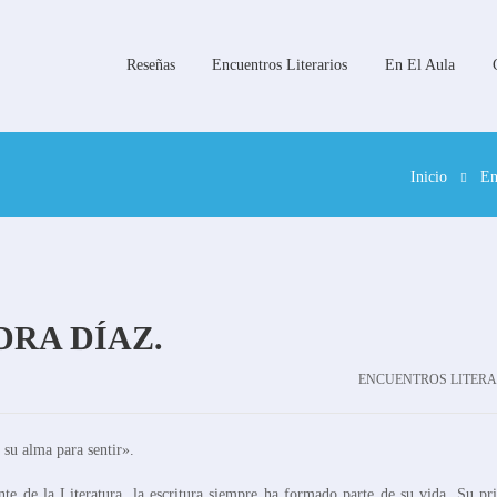
Reseñas
Encuentros Literarios
En El Aula
Inicio
En
DRA DÍAZ.
ENCUENTROS LITERA
 su alma para sentir».
te de la Literatura, la escritura siempre ha formado parte de su vida. Su pr