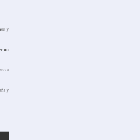
nos y
er un
rno a
aña y