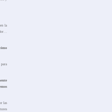
en la
edor…
 cómo
 para
mente
demos
r las
tores