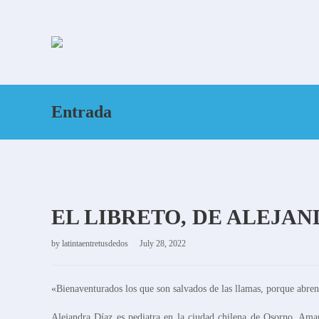
Entrada
EL LIBRETO, DE ALEJAN
by
latintaentretusdedos
July 28, 2022
«Bienaventurados los que son salvados de las llamas, porque abren
Alejandra Díaz es pediatra en la ciudad chilena de Osorno. Aman