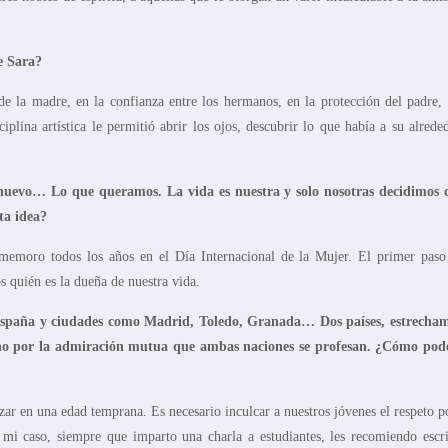
de Sara?
de la madre, en la confianza entre los hermanos, en la protección del padre, 
ciplina artística le permitió abrir los ojos, descubrir lo que había a su alred
 nuevo
… Lo
que queramos
. La
vida es nuestra y solo nosotras decidimos
ta idea?
memoro todos los años en el Día Internacional de la Mujer. El primer paso
 quién es la dueña de nuestra vida.
España y ciudades como
Madrid, Toledo, Granada… Dos países, estrecha
 sino por la admiración mutua que ambas naciones se profesan. ¿Cómo po
r en una edad temprana. Es necesario inculcar a nuestros jóvenes el respeto po
n mi caso, siempre que imparto una charla a estudiantes, les recomiendo escri